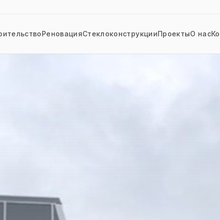
оительство
Реновация
Стеклоконструкции
Проекты
О нас
К