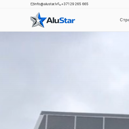
info@alustar.lv
+371 29 265 665
Стр