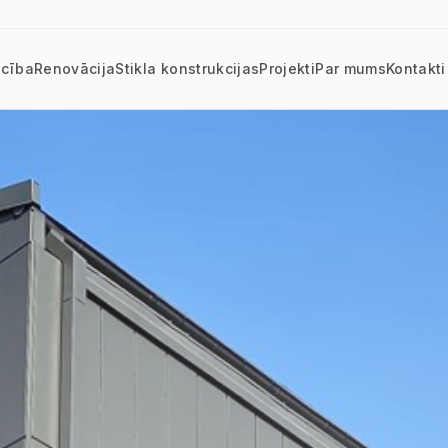
ecība
Renovācija
Stikla konstrukcijas
Projekti
Par mums
Kontakti