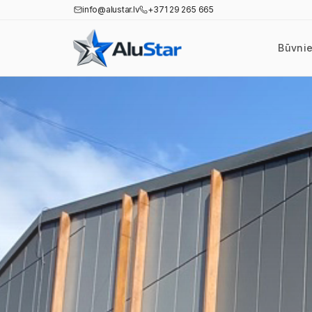
info@alustar.lv
+371 29 265 665
Būvni